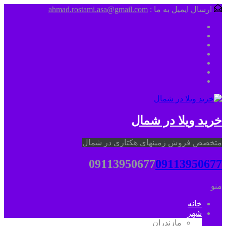
ارسال ایمیل به ما :
ahmad.rostami.asa@gmail.com
خرید ویلا در شمال
متخصص فروش زمینهای هکتاری در شمال
09113950677
09113950677
منو
خانه
شهر
مازندران