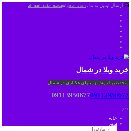
ارسال ایمیل به ما :
ahmad.rostami.asa@gmail.com
خرید ویلا در شمال
متخصص فروش زمینهای هکتاری در شمال
09113950677
09113950677
منو
خانه
شهر
مازندران