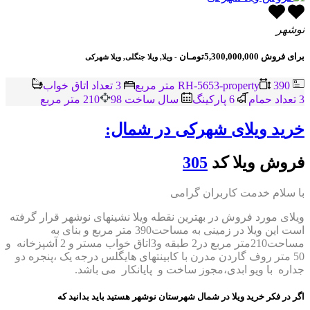
نوشهر
برای فروش
5,300,000,000تومـان
- ویلا, ویلا جنگلی, ویلا شهرکی
RH-5653-property
390 متر مربع
3 تعداد اتاق خواب
3 تعداد حمام
6 پاركينگ
سال ساخت 98
210 متر مربع
خرید ویلای شهرکی در شمال:
فروش ویلا کد
305
با سلام خدمت کاربران گرامی
ویلای مورد فروش در بهترین نقطه ویلا نشینهای نوشهر قرار گرفته
است این ویلا در زمینی به مساحت390 متر مربع و بنای به
مساحت210متر مربع در2 طبقه و3اتاق خواب مستر و 2 آشپزخانه و
50 متر روف گاردن مدرن با کابینتهای هایگلس درجه یک ،پنجره دو
جداره با ویو ابدی،مجوز ساخت و پایانکار می باشد.
اگر در فکر خرید ویلا در شمال شهرستان نوشهر هستید باید بدانید که