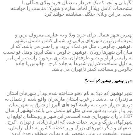
نگهبانی و آنچه که یک خریدار به دنبال خرید ویلای جنگلی با
مشخصات کامل ویلا از لحاظ سازه و شهرک مناسب را خواسته
است، در این ویلای جنگلی مشاهده خواهد کرد.
بهترین شهر شمال برای خرید ویلا و به عبارتی معروف ترین و
سرشناس ترین شهرهای ویلایی در شمال کشور شامل نوشهر
،
نوشهر
، چالوس ، متل قو، نمک آبرود، و رامسر می باشد، که از
میان این شهرها رویان ،
نوشهر
، چالوس ، نمک آبرود ومتل قو نسبت
به رامسر از اولویت و طرفداران بیشتری برخورداراست و این امر
به دلیل مسافت کم این شهرها به جاده کرج – چالوس یا جاده
چالوس و مسافت کمتر تا تهران می باشد.
شهر نوشهر , نوشهر کجاست؟
شهر
نوشهر
که قبلا به نام دهنو شناخته شده بود از شهرهای استان
مازندران می باشد. در غرب استان مازندران واقع شده از شمال به
دریای خزراز جنوب به
رشته کوه های البرز
از شرق به شهرستان
نور و از غرب به شهرستان
متل قو
متصل می باشد،
نوشهر
از سال
1307 دارای شهرداری شده است.در این شهر و روستاهای توابع ان
شهرکهای بزرگ و برند احداث شده که افراد زیادی از تهران ، کرج ،
اصفهان و دیگر شهرهای بزرگ و پر دغدغه کشور به دلیل ارامش ،
امنیت ، طبیعت و زیبایی منحصر بفرد به این منطقه رجوع کرده