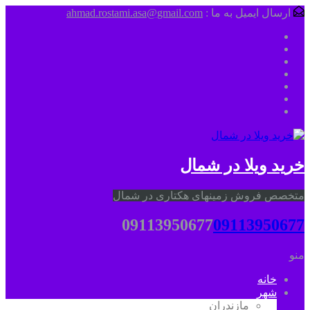
ارسال ایمیل به ما :
ahmad.rostami.asa@gmail.com
خرید ویلا در شمال
متخصص فروش زمینهای هکتاری در شمال
09113950677
09113950677
منو
خانه
شهر
مازندران