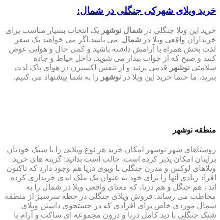
خرید ویلای شهرکی جنگلی در شمال:
خرید این ویلا جنگلی در
شمال نوشهر
یک انتخاب بسیار مناسب برای
خریداران واقعی ویلا در
شمال
می باشد.اگر می خواهید یک سفر
لذت بخش همراه با آرامش داشته باشید و کمی حال و هوایی عوض
کنید و صبح که از خواب بیدار می شوید، داخل حیاط و جاده
سلامتی
نوشهر
قدمی بزنید و از تنفس اکسیژن در هوای پاک لذت
ببرید، ما حتما خرید این ویلا در
نوشهر
را به شما پیشنهاد می کنیم.
منطقه
نوشهر
روستاهای شهر نوشهر امکان خرید هر نوع ویلایی را با سبک خودتان
برایتان امکان پذیر کرده است. جالب است بدانید: گزینه های خرید
ویلاهای لوکس و مدرن جنگلی با ویوی دریا هم وجود دارد که تاکنون
افراد زیادی آنها را برای خود به عنوان یک ملک ابدی خریداری کرده
اند ، هم جنگل و هم دریا، که معنای واقعی ویلا در شمال را به
مخاطب می رساند. فروش ویلای جنگلی در خطه سرسبز از منطقه
شمال موردی خاص برای افرادی که در جستجوی داشتن ویلای
شیک جنگلی با دید کامل دریا و درون مجموعه ای ساکت و آرام با