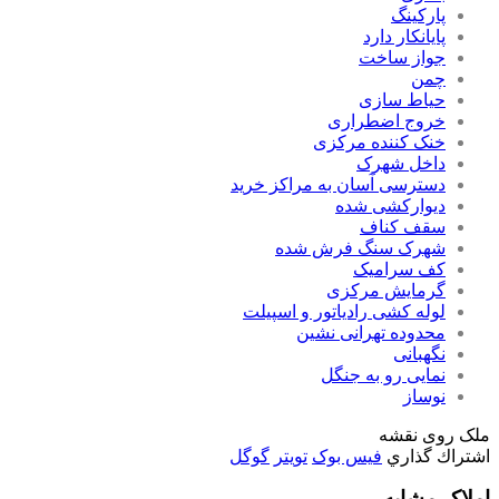
پارکینگ
پایانکار دارد
جواز ساخت
چمن
حیاط سازی
خروج اضطراری
خنک کننده مرکزی
داخل شهرک
دسترسی آسان به مراکز خرید
دیوارکشی شده
سقف کناف
شهرک سنگ فرش شده
کف سرامیک
گرمایش مرکزی
لوله کشی رادیاتور و اسپیلت
محدوده تهرانی نشین
نگهبانی
نمایی رو به جنگل
نوساز
ملک روی نقشه
اشتراك گذاري
فیس بوک
تويتر
گوگل
املاک مشابه