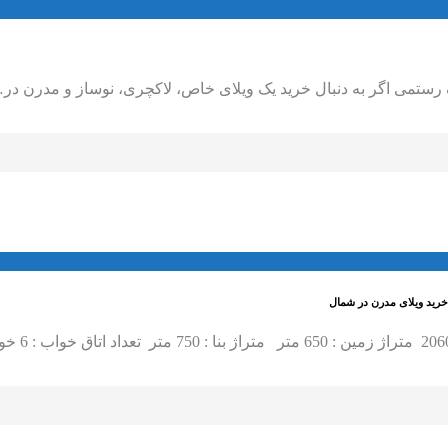
 فروش ویلا ساحلی شهرکی نوساز و مدرن در چلندر نوشهر | املاک ر
- خرید ویلا در نوشهر, خر