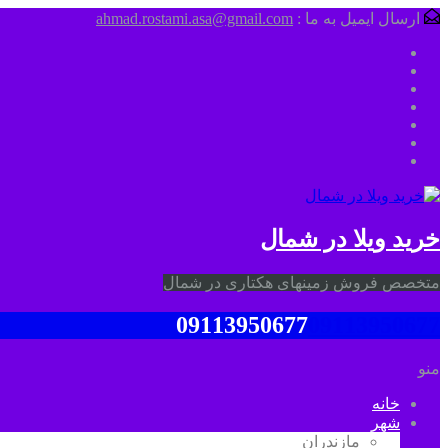
ارسال ایمیل به ما :
ahmad.rostami.asa@gmail.com
خرید ویلا در شمال
متخصص فروش زمینهای هکتاری در شمال
09113950677
09113950677
منو
خانه
شهر
مازندران