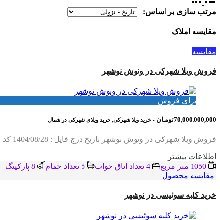
مرتب سازی بر اساس:
مقایسه املاک
مقایسه
فروش ویلا شهرکی در ونوش نوشهر
برای فروش
70,000,000,000تومـان
- خرید ویلا شهرکی, خرید ویلای شهرکی در شمال
فروش ویلا شهرکی در ونوش نوشهر تاریخ درج فایل : 1404/08/28 کد فایل : 2093 متراژ زمین : 1050 متر متراژ بنا : 650 متر چهار اتاق خواب متر،آسانسور،روفگاردن،استخر جکوزی شهرک…
اطلاعات بيشتر
1050 متر مربع
4 تعداد اتاق خواب
5 تعداد حمام
8 پاركينگ
مقایسه محصول
خرید کلبه سوئیسی در نوشهر