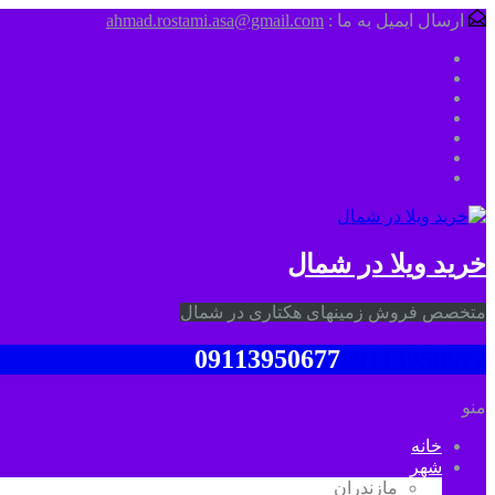
ارسال ایمیل به ما :
ahmad.rostami.asa@gmail.com
خرید ویلا در شمال
متخصص فروش زمینهای هکتاری در شمال
09113950677
09113950677
منو
خانه
شهر
مازندران