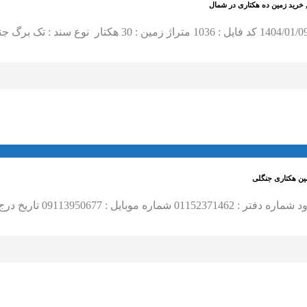
ین هکتاری جنگلی
یخ درج فایل : 1403/05/28 کد…