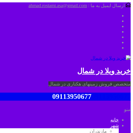
ارسال ایمیل به ما :
ahmad.rostami.asa@gmail.com
خرید ویلا در شمال
متخصص فروش زمینهای هکتاری در شمال
09113950677
09113950677
منو
خانه
شهر
مازندران