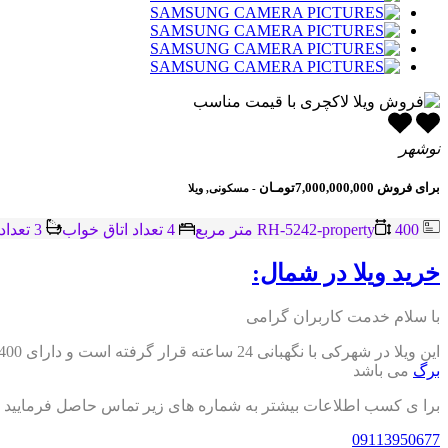
نوشهر
برای فروش
7,000,000,000تومـان
- مسکونی, ویلا
RH-5242-property
400 متر مربع
4 تعداد اتاق خواب
3 تعداد حمام
خرید ویلا در شمال:
با سلام خدمت کاربران گرامی
این ویلا در شهرکی با نگهبانی 24 ساعته قرار گرفته است و دارای 400 متر زمین و270 متر بنا در دو طبقه مشتمل بر 4 اتاق خواب و دو سالن پذیرایی و همچنین 2 آشپزخانه و 3 سرویس بهداشتی و دارای
برگ
می باشد
برا ی کسب اطلاعات بیشتر به شماره های زیر تماس حاصل فرمایید
09113950677