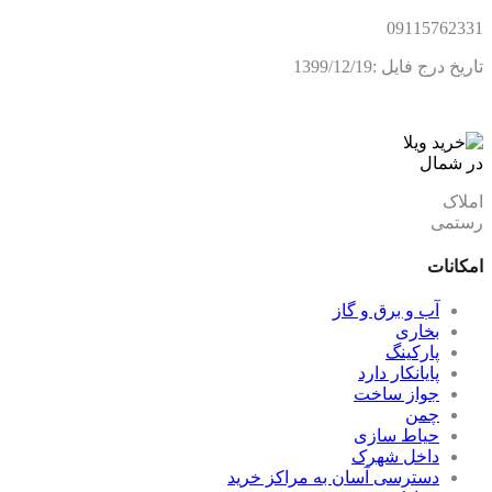
09115762331
تاریخ درج فایل :1399/12/19
املاک
رستمی
امکانات
آب و برق و گاز
بخاری
پارکینگ
پایانکار دارد
جواز ساخت
چمن
حیاط سازی
داخل شهرک
دسترسی آسان به مراکز خرید