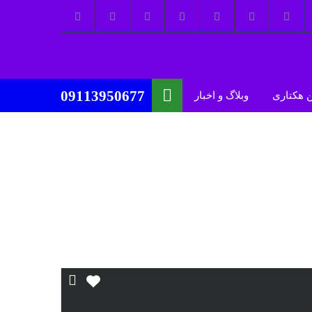
09113950677
 هکتاری
وبلاگ و اخبار