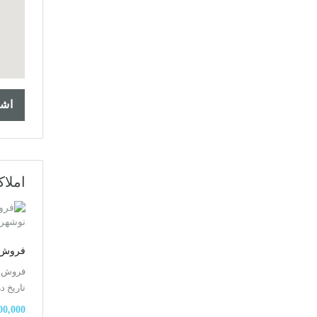
اشت
املا
فروش زمین 5000 م
تاریخ 
,000,000