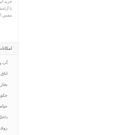
خرید ای
با آرام
تنفس اکس
امکانات
آب و
اتاق
بخار
جکو
حیاط
داخل
روف 