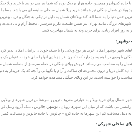
 جاده کندوان و همچنین جاده هراز نزدیک بوده که شما نیز می توانید با خرید ویلا جنگ
ید ویلا در شمال جنگلی نیز همانند خرید ویلا شمال ساحلی سلیقه ای می باشد. مسلما خ
ترین حس دنیا را به شما القا کند.ویلاهای شمال به دلیل نزدیکی به جنگل و دریا، بهت
ز شهرهای بزرگی مانند تهران نیز همین طبیعت بکر و سرسبز ، محیط آرام و بی دغدغه 
به روز افراد زیادی برای خرید ویلا به شمال مهاجرت کنند.
نوشهر:
های شهر نوشهر امکان خرید هر نوع ویلایی را با سبک خودتان برایتان امکان پذیر کرد
لی با ویوی دریا هم وجود دارد که تاکنون افراد زیادی آنها را برای خود به عنوان یک م
 شمال را به مخاطب می رساند. فروش ویلای جنگلی در خطه سرسبز از منطقه شمال 
 دید کامل دریا و درون مجموعه ای ساکت و آرام با نگهبانی و آنچه که یک خریدار به دن
اسب را خواسته است، در این ویلای جنگلی مشاهده خواهد کرد.
شهر شمال برای خرید ویلا و به عبارتی معروف ترین و سرشناس ترین شهرهای ویلایی
 رامسر می باشد، که از میان این شهرها رویان ،
نوشهر
، چالوس ، نمک آبرود ومتل قو
 به دلیل مسافت کم این شهرها به جاده کرج – چالوس یا جاده چالوس و مسافت کمتر تا
یلای ساحلی شهرکی: