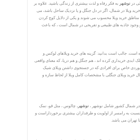
لی در
نوشهر
به فکر رفاه و لذت بیشتری از زندگی باشید. علاوه بر
رید ویلا در شمال، اگر در دل جنگل و یا نزدیک ساحل باشد، می
رین مناطق خرید ویلا محسوب می شوند و یکی از دلایل کوچ کردن
و وجود جاذبه های طبیعی و تفریحی در شمال است ، که باعث
ه است. جالب است بدانید: گزینه های خرید ویلاهای لوکس و
لک ابدی خریداری کرده اند ، هم جنگل و هم دریا، که معنای واقعی
موردی خاص برای افرادی که در جستجوی داشتن ویلای شیک
بال خرید ویلای جنگلی با مشخصات کامل ویلا از لحاظ سازه و
 در شمال کشور شامل نوشهر ،
نوشهر
، چالوس ، متل قو، نمک
 نسبت به رامسر از اولویت و طرفداران بیشتری برخورداراست و
 تهران می باشد.