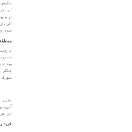
چالوس یا
این، خر
تواند به
افراد ا
شده روز 
منطقه
و روستا
مدرن جنگ
ویلا در
جنگلی با
شهرک من
بهترین 
آبرود، و
این امر
خرید و