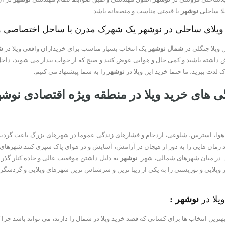
یلا ساحلی
نوشهر
با قیمتی مناسب و منصفانه باشد.
یلای ساحلی در نوشهر یک شهرک مدرن با ساحل اختصاصی و نگهبانی 24 ساعته و
 ویلا جنگلی در
شمال نوشهر
یک انتخاب بسیار مناسب برای خریداران واقعی ویلا در
ش
ش داشته باشید و کمی حال و هوایی عوض کنید و صبح که از خواب بیدار می شوید، داخ
 لذت ببرید، ما حتما خرید این ویلا در
نوشهر
را به شما پیشنهاد می کنیم.
ی های خرید ویلا در منطقه ویژه اقتصادی نوشه
هوا، استرس، شلوغی، ازدحام و فشارهای زندگی عموما در شهرهای بزرگ باعث گردیده ت
نند زمان هایی را به دور از هیجان در آرامش، آسایش و در هوای پاک سپری کنند.شهره
. در میان شهرهای شمالی، شهر
نوشهر
به دلیل داشتن موقعیت عالی و جاده کنار گذر
 ویلایی و توریستی را به یکی از زیبا ترین و سرشناس ترین شهرهای ویلایی و گردشگر
یلا در
نوشهر :
هترین انتخاب ها برای کسانی که قصد خرید ویلا در شمال را دارند، می تواند باشد چر