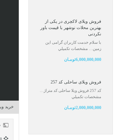
فروش ویلای لاکچری در یکی از
بهترین محلات نوشهر با قیمت باور
نکردنی
با سلام خدمت کاربران گرامی این
زمین…
مشخصات تكميلي
6,000,000,000تومـان
فروش ویلای ساحلی کد 257
کد 257 فروش ویلا ساحلی کد متراژ…
مشخصات تكميلي
خرید ویل
2,000,000,000تومـان
RH-5842-property
300 