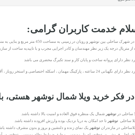
سلام خدمت کاربران گرامی:
 از متریال درجه یک زیر نظر مهندسان و کادر اجرایی مجرب و با تاییدیه ساخت از سا
د نظر دارای پروانه ساخت و پایان کار و سند تکبرگ محضری می باشد
 ، پارکینگ مهمان ، اسکله اختصاصی و استخر روباز ، آلاچیق و آب نما و باربیکیو آتشکده و سن رقص می باشد
در فکر خرید ویلا شمال نوشهر هستی، با
ا ساحلی در
نوشهر
شمال یک منظره فوق العاده و امنیت بالا داشته باشد.
یلا ساحلی
نوشهر
تا حد امکان به دریا نزدیک بوده وارزش افزوده داشته باشد.
یلاساحلی در مازندران
نوشهر
یک نمای زنده و دلنشین و بروز و بدون مشرف داشته باش
یلاساحلی فروشی در
نوشهر
اصول مهندسی و طبق ضوابط نظام مهندسی
نوشهر
در آ