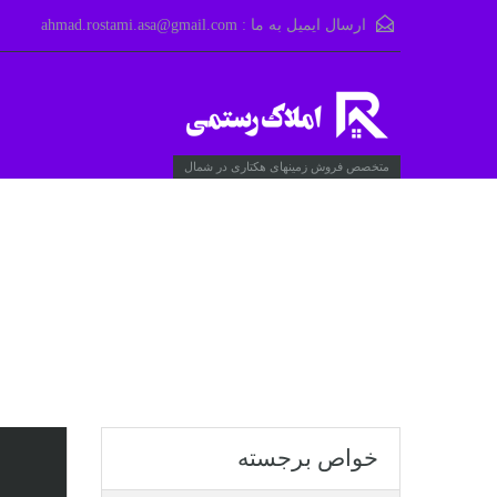
ارسال ایمیل به ما :
ahmad.rostami.asa@gmail.com
متخصص فروش زمینهای هکتاری در شمال
خواص برجسته