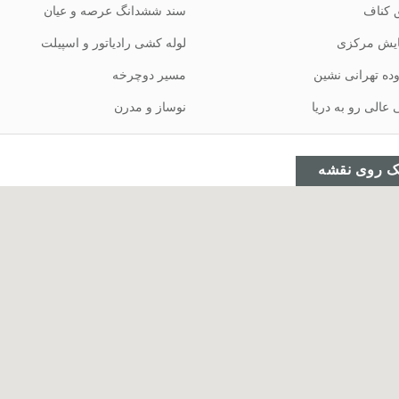
کناف
سند ششدانگ عرصه و عیان
یش مرکزی
لوله کشی رادیاتور و اسپیلت
ده تهرانی نشین
مسیر دوچرخه
 عالی رو به دریا
نوساز و مدرن
ک روی نقشه