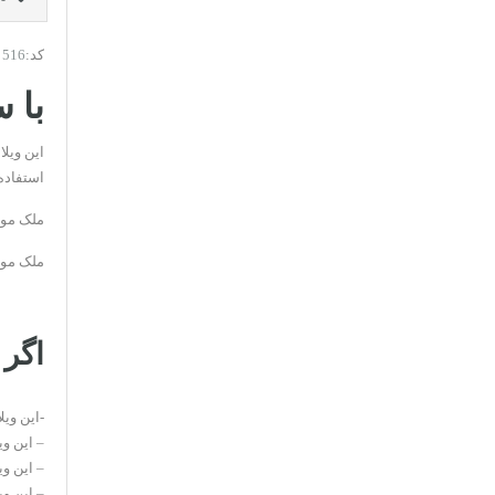
کد:
516
با 
استفاده
ملک مور
ملک مورد نظر دارای نگهبانی 24 ساعته
اگر 
-این ویل
– این و
– این و
– این و