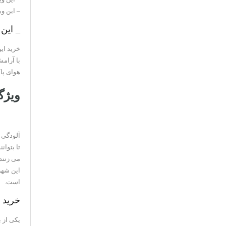
– این و
_ این و
خرید این
با آرام
هوای پاک
ویژگ
آلودگی 
تا بتوا
می زنند
این شهر
است.
خرید و
یکی از ب