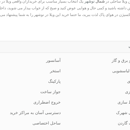
ن ویلا ساحلی در
شمال
نوشهر
یک انتخاب بسیار مناسب برای خریداران واقعی ویلا د
ش داشته باشید و کمی حال و هوایی عوض کنید و صبح که از خواب بیدار می شوید، داخل
یژن در هوای پاک لذت ببرید، ما حتما خرید این ویلا در نوشهر را به شما پیشنهاد می 
 برق و گاز
آسانسور
 لباسشویی
استخر
ی
پارکینگ
زی
جواز ساخت
 سازی
خروج اضطراری
 شهرک
دسترسی آسان به مراکز خرید
گاردن
ساحل اختصاصی