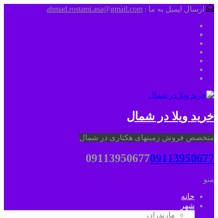
ارسال ایمیل به ما :
ahmad.rostami.asa@gmail.com
خرید ویلا در شمال
متخصص فروش زمینهای هکتاری در شمال
09113950677
09113950677
منو
خانه
شهر
مازندران