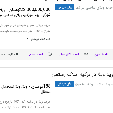
برای فروش
22,000,000,000تومـان
- ویلا
شهرکی, ویلا شهرکی, ویلای ساحلی, 
متراژ بنا :280 متر سه خوابه،سه طبقه،روف گاردن،مدرن و نوساز ساحل اختصاصی ماسه…
اطلاعات بيشتر
400 متر مربع
3 تعداد اتاق خواب
3 تعداد حمام
مقایسه محص
ید ویلا در ترکیه املاک رستمی
برای فروش
188تومـان
- ویلا, ویلا استخردار
مستقل
متر قیمت $: 7.500.000 دلار ترکیه استانبول دو سالن پذیرایی بزرگ،6…