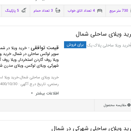
730 متر مربع
4 تعداد اتاق خواب
3 تعداد حمام
5 پاركينگ
ید ویلای ساحلی شمال
برای فروش
قیمت توافقی
- خرید ویلا در شما
سوپر لوکس ساحلی در شمال, خرید ویل
ویلا روف گاردن استخردار, ویلا روف 
شهرکی, ویلای لوکس, ویلای مدرن ش
خرید ویلای ساحلی شمال،خرید ویلا لب
رستمی، تاریخ درج آگهی : 1400/10/30 کد فایل : 524 متراژ زمین : 1700 متر متراژ…
اطلاعات بيشتر
مقایسه محصول
ید ویلای ساحلی شهرکی در شمال