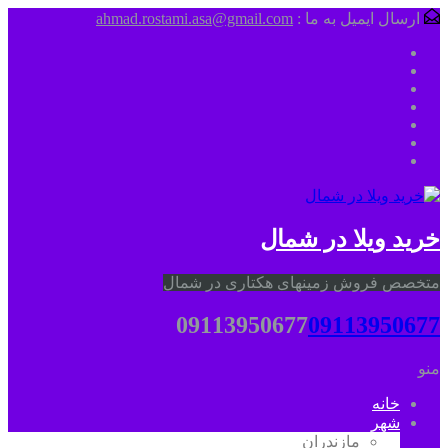
ارسال ایمیل به ما :
ahmad.rostami.asa@gmail.com
خرید ویلا در شمال
متخصص فروش زمینهای هکتاری در شمال
09113950677
09113950677
منو
خانه
شهر
مازندران