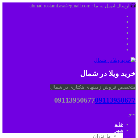
ارسال ایمیل به ما :
ahmad.rostami.asa@gmail.com
خرید ویلا در شمال
متخصص فروش زمینهای هکتاری در شمال
09113950677
09113950677
منو
خانه
شهر
مازندران