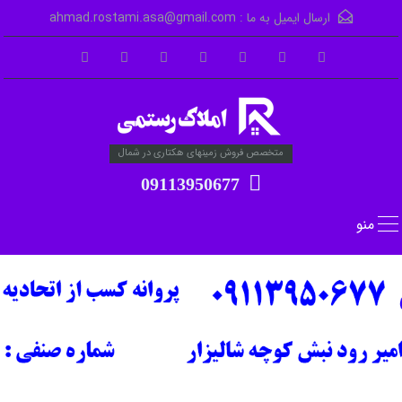
ارسال ایمیل به ما :
ahmad.rostami.asa@gmail.com
متخصص فروش زمینهای هکتاری در شمال
09113950677
منو