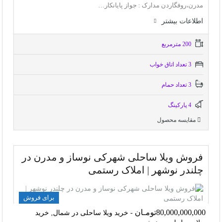
مدرن،روفگاردن مدارک : جواز پایانکار…
اطلاعات بيشتر
200 مترمربع
3 تعداد اتاق خواب
3 تعداد حمام
4 پاركينگ
مقایسه محصول
فروش ویلا ساحلی شهرکی نوساز و مدرن در
چلندر نوشهر | املاک رستمی
برای فروش
80,000,000,000تومـان
- خرید ویلا ساحلی در شمال, خرید