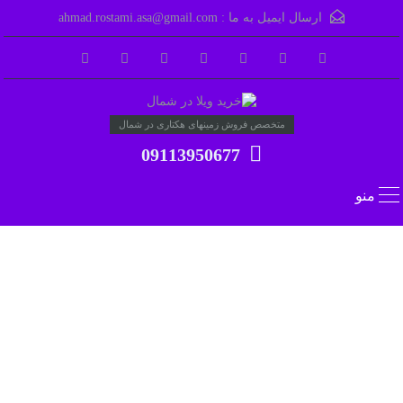
ارسال ایمیل به ما :
ahmad.rostami.asa@gmail.com
متخصص فروش زمینهای هکتاری در شمال
09113950677
منو