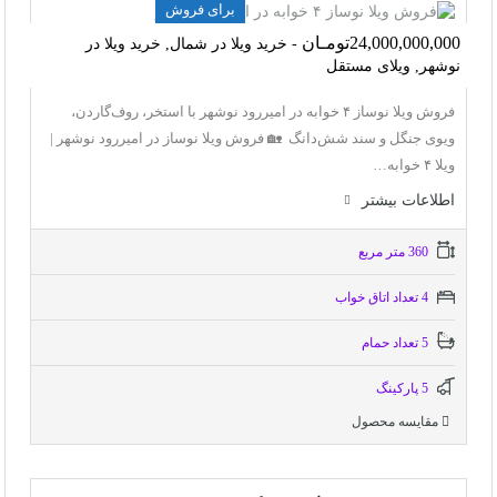
برای فروش
24,000,000,000تومـان
- خرید ویلا در شمال, خرید ویلا در
نوشهر, ویلای مستقل
فروش ویلا نوساز ۴ خوابه در امیررود نوشهر با استخر، روف‌گاردن،
ویوی جنگل و سند شش‌دانگ 🏡 فروش ویلا نوساز در امیررود نوشهر |
ویلا ۴ خوابه…
اطلاعات بيشتر
360 متر مربع
4 تعداد اتاق خواب
5 تعداد حمام
5 پاركينگ
مقایسه محصول