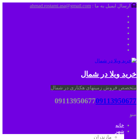
ارسال ایمیل به ما :
ahmad.rostami.asa@gmail.com
خرید ویلا در شمال
متخصص فروش زمینهای هکتاری در شمال
09113950677
09113950677
منو
خانه
شهر
مازندران