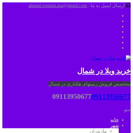
ارسال ایمیل به ما :
ahmad.rostami.asa@gmail.com
خرید ویلا در شمال
متخصص فروش زمینهای هکتاری در شمال
09113950677
09113950677
منو
خانه
شهر
مازندران