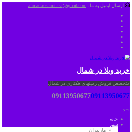
ارسال ایمیل به ما :
ahmad.rostami.asa@gmail.com
خرید ویلا در شمال
متخصص فروش زمینهای هکتاری در شمال
09113950677
09113950677
منو
خانه
شهر
مازندران