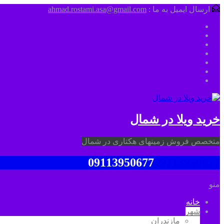
ارسال ایمیل به ما :
ahmad.rostami.asa@gmail.com
خرید ویلا در شمال
متخصص فروش زمینهای هکتاری در شمال
09113950677
09113950677
منو
خانه
شهر
مازندران