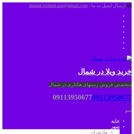
ارسال ایمیل به ما :
ahmad.rostami.asa@gmail.com
خرید ویلا در شمال
متخصص فروش زمینهای هکتاری در شمال
09113950677
09113950677
منو
خانه
شهر
مازندران