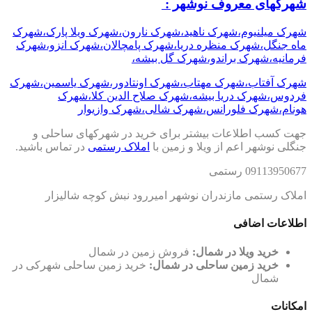
شهرکهای معروف نوشهر :
شهرک میلنیوم،شهرک ناهید،شهرک نارون،شهرک ویلا پارک،شهرک
ماه جنگل،شهرک منظره دریا،شهرک پامچالان،شهرک انزو،شهرک
فرمانیه،شهرک براندو،شهرک گل بیشه،
شهرک آفتاب،شهرک مهتاب،شهرک اونتادور،شهرک یاسمین،شهرک
فردوس،شهرک دریا بیشه،شهرک صلاح الدین کلا،شهرک
هونام،شهرک فلورانس،شهرک شالی،شهرک وازیوار
جهت کسب اطلاعات بیشتر برای خرید در شهرکهای ساحلی و
جنگلی نوشهر اعم از ویلا و زمین با
املاک رستمی
در تماس باشید.
09113950677 رستمی
املاک رستمی مازندران نوشهر امیررود نبش کوچه شالیزار
اطلاعات اضافی
خرید ویلا در شمال:
فروش زمین در شمال
خرید زمین ساحلی در شمال:
خرید زمین ساحلی شهرکی در
شمال
امکانات