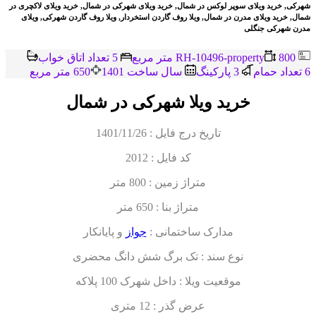
شهرکی, خرید ویلای سوپر لوکس در شمال, خرید ویلای شهرکی در شمال, خرید ویلای لاکچری در
شمال, خرید ویلای مدرن در شمال, ویلا روف گاردن استخردار, ویلا روف گاردن شهرکی, ویلای
مدرن شهرکی جنگلی
RH-10496-property
800 متر مربع
5 تعداد اتاق خواب
6 تعداد حمام
3 پاركينگ
سال ساخت 1401
650 متر مربع
خرید ویلا شهرکی در شمال
تاریخ درج فایل : 1401/11/26
کد فایل : 2012
متراژ زمین : 800 متر
متراژ بنا : 650 متر
مدارک ساختمانی :
جواز
و پایانکار
نوع سند : تک برگ شش دانگ محضری
موقعیت ویلا : داخل شهرک 100 پلاکه
عرض گذر : 12 متری