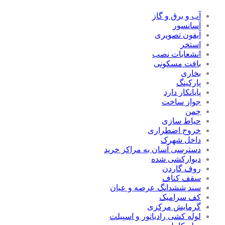
آب و برق و گاز
آسانسور
آیفون تصویری
استخر
انشعابات نصب
بافت مسکونی
بخاری
پارکینگ
پایانکار دارد
جواز ساخت
چمن
حیاط سازی
خروج اضطراری
داخل شهرک
دسترسی آسان به مراکز خرید
دیوارکشی شده
روف گاردن
سقف کناف
سند ششدانگ عرصه و عیان
کف سرامیک
گرمایش مرکزی
لوله کشی رادیاتور و اسپیلت