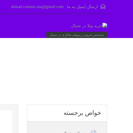
ارسال ایمیل به ما :
ahmad.rostami.asa@gmail.com
متخصص فروش زمینهای هکتاری در شمال
خواص برجسته