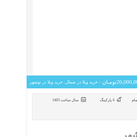
20,00تومـان
- خرید ویلا در شمال, خرید ویلا در نوشهر
4 پاركينگ
سال ساخت 1403
شهر