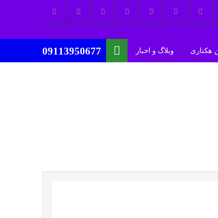
09113950677
 هکتاری
وبلاگ و اخبار