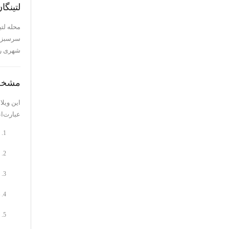
لتینگا
محله لت
سرسبز و
شهری را
مشخصا
این ویلا
عبارت‌ان