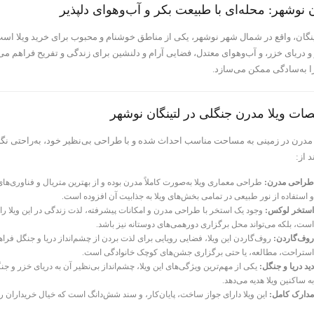
ن نوشهر: محله‌ای با طبیعت بکر و آب‌وهوای دلپذیر
ینگان، واقع در شمال شهر نوشهر، یکی از مناطق خوشنام و محبوب برای خرید ویلا اس
 دریای خزر، و آب‌وهوای معتدل، فضایی آرام و دلنشین برای زندگی و تفریح فراهم می
 به‌سادگی ممکن می‌سازد.
ت ویلا مدرن جنگلی در لتینگان نوشهر
 مدرن در زمینی به مساحت مناسب احداث شده و با طراحی بی‌نظیر خود، به‌راحتی نگاه ه
د از:
طراحی مدرن:
طراحی معماری ویلا به‌صورت کاملاً مدرن بوده و از بهترین متریال و فناوری‌
و استفاده از نور طبیعی در تمامی بخش‌های ویلا به جذابیت آن افزوده است.
استخر لوکس:
وجود یک استخر با طراحی مدرن و امکانات پیشرفته، لذت زندگی در این ویلا را
است، بلکه می‌تواند محل برگزاری دورهمی‌های دوستانه نیز باشد.
روف‌گاردن:
روف‌گاردن این ویلا، فضایی رویایی برای لذت بردن از چشم‌انداز دریا و جنگل فراه
استراحت، مطالعه، یا حتی برگزاری جشن‌های کوچک خانوادگی است.
دید دریا و جنگل:
یکی از مهم‌ترین ویژگی‌های این ویلا، چشم‌انداز بی‌نظیر آن به دریای خز
به ساکنین ویلا هدیه می‌دهد.
مدارک کامل:
این ویلا دارای جواز ساخت، پایان‌کار، و سند شش‌دانگ است که خیال خریداران را