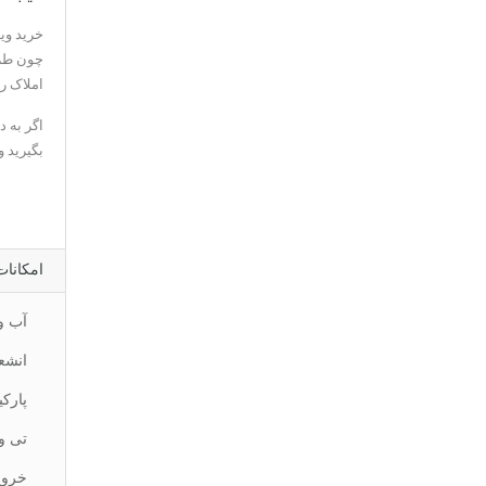
خرید وی
چون طراح
املاک ر
اگر به د
بگیرید 
امکانات
آب و
انشع
پارکی
تی و
خروج