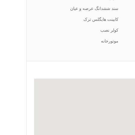
سند ششدانگ عرصه و عیان
کابینت هایگلس ترک
کولر نصب
موتورخانه