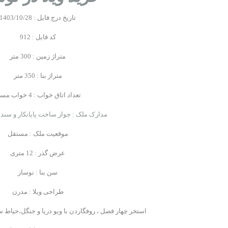
تاریخ درج فایل : 1403/10/28
کد فایل : 912
متراژ زمین : 300 متر
متراژ بنا : 350 متر
تعداد اتاق خواب : 4 خواب مستر
مدارک ملک : جواز ساخت پایانکار و س
موقعیت ملک : مستقل
عرض گذر : 12 متری
سن بنا : نوساز
طراحی ویلا : مدرن
استخر چهار فصل ، روفگاردن با ویو دریا و جنگل،حیاط