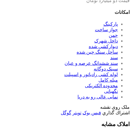
قیمت دو میلیارد تومان
امکانات
پارکینگ
جواز ساخت
چمن
داخل شهرک
دیوارکشی شده
ساحل سنگ چین شده
سند
سند ششدانگ عرصه و عیان
سینک دوگانه
لوله کشی رادیاتور و اسپیلت
مبله کامل
محدوده الکتریکی
نگهبانی
نمایی عالی رو به دریا
ملک روی نقشه
اشتراك گذاري
فیس بوک
تويتر
گوگل
املاک مشابه