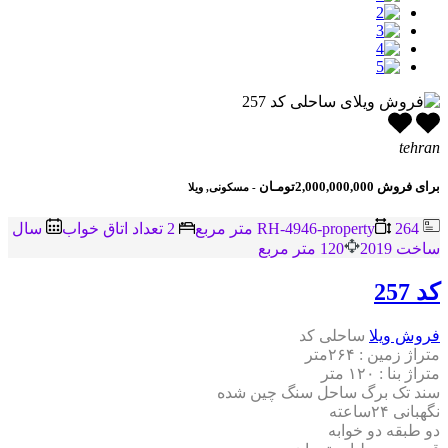
tehran
برای فروش
2,000,000,000تومـان
- مسکونی, ویلا
RH-4946-property
264 متر مربع
2 تعداد اتاق خواب
سال
ساخت 2019
120 متر مربع
کد 257
فروش ویلا
ساحلی کد
متراژ زمین : ۲۶۴متر
متراژ بنا : ۱۲۰ متر
سند تک برگ ساحل سنگ چین شده
نگهبانی ۲۴ساعته
دو طبقه دو خوابه