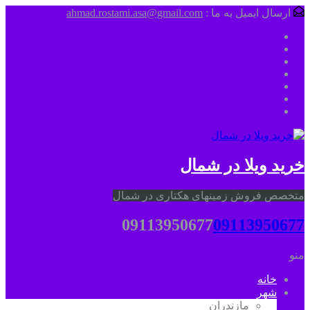
ارسال ایمیل به ما :
ahmad.rostami.asa@gmail.com
خرید ویلا در شمال
متخصص فروش زمینهای هکتاری در شمال
09113950677
09113950677
منو
خانه
شهر
مازندران