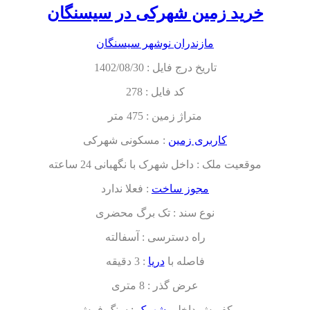
خرید زمین شهرکی در سیسنگان
مازندران نوشهر سیسنگان
تاریخ درج فایل : 1402/08/30
کد فایل : 278
متراژ زمین : 475 متر
کاربری زمین
: مسکونی شهرکی
موقعیت ملک : داخل شهرک با نگهبانی 24 ساعته
مجوز ساخت
: فعلا ندارد
نوع سند : تک برگ محضری
راه دسترسی : آسفالته
فاصله با
دریا
: 3 دقیقه
عرض گذر : 8 متری
کفپوش داخلی
شهرک
: سنگ فرش