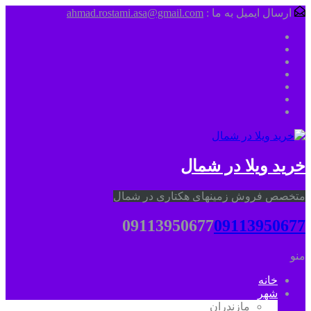
ارسال ایمیل به ما :
ahmad.rostami.asa@gmail.com
خرید ویلا در شمال
متخصص فروش زمینهای هکتاری در شمال
09113950677
09113950677
منو
خانه
شهر
مازندران