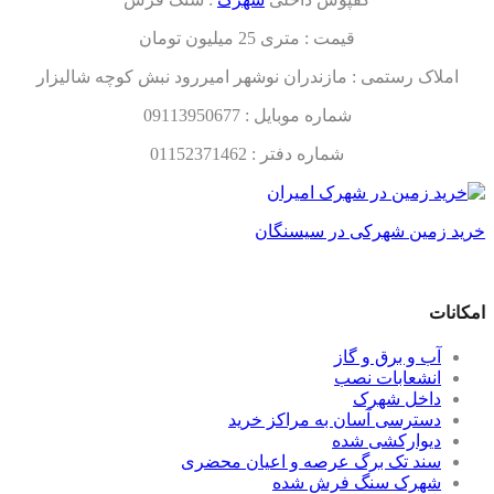
قیمت : متری 25 میلیون تومان
املاک رستمی : مازندران نوشهر امیررود نبش کوچه شالیزار
شماره موبایل : 09113950677
شماره دفتر : 01152371462
خرید زمین شهرکی در سیسنگان
امکانات
آب و برق و گاز
انشعابات نصب
داخل شهرک
دسترسی آسان به مراکز خرید
دیوارکشی شده
سند تک برگ عرصه و اعیان محضری
شهرک سنگ فرش شده