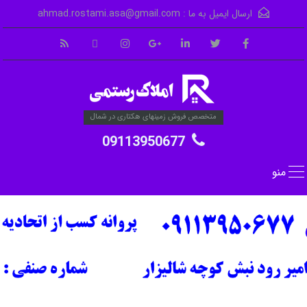
ارسال ایمیل به ما :
ahmad.rostami.asa@gmail.com
متخصص فروش زمینهای هکتاری در شمال
09113950677
منو