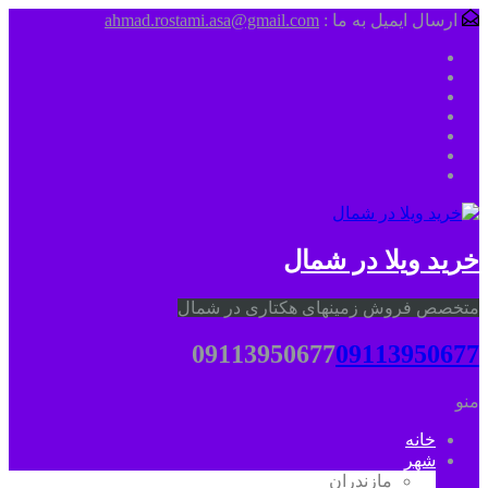
ارسال ایمیل به ما :
ahmad.rostami.asa@gmail.com
خرید ویلا در شمال
متخصص فروش زمینهای هکتاری در شمال
09113950677
09113950677
منو
خانه
شهر
مازندران