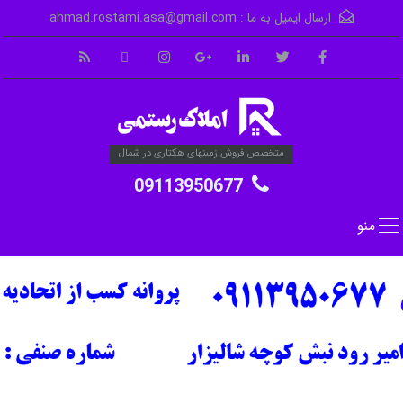
ارسال ایمیل به ما :
ahmad.rostami.asa@gmail.com
متخصص فروش زمینهای هکتاری در شمال
09113950677
منو