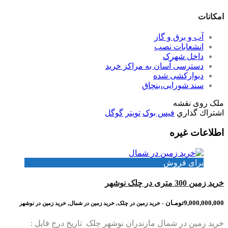
امکانات
آب و برق و گاز
انشعابات نصب
داخل شهرک
دسترسی آسان به مراکز خرید
دیوارکشی شده
سند شورایی،بنچاق
ملک روی نقشه
اشتراك گذاري
فیس بوک
تويتر
گوگل
اطلاعات غیره
برای فروش
خرید زمین 300 متری در چلک نوشهر
9,000,000,000تومـان
- خرید زمین در چلک, خرید زمین در شمال, خرید زمین در نوشهر
خرید زمین در شمال مازندران نوشهر چلک تاریخ درج فایل :