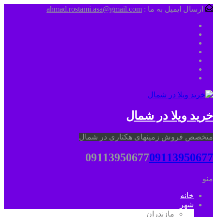
ارسال ایمیل به ما :
ahmad.rostami.asa@gmail.com
خرید ویلا در شمال
متخصص فروش زمینهای هکتاری در شمال
09113950677
09113950677
منو
خانه
شهر
مازندران