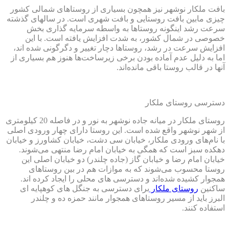
بافت ملکار نوشهر نیز همچون بسیاری از روستاهای شمالی کشور
چیزی مابین بافت روستایی و بافت شهری است. در سالهای گذشته
سرعت رشد اینگونه روستاها به واسطه سرمایه گذاری بخش
خصوصی در شمال کشور، به شدت افزایش یافته است. با این
افزایش سرعت در رشد، روستاها دچار تغییر و دگرگونی شده اند،
اما به دلیل عدم آماده بودن برخی زیرساخت‌ها هنوز هم بسیاری از
آنها در قالب روستا باقی مانده‌اند.
دسترسی روستای ملکار
روستای ملکار در میانه جاده نوشهر به نور و در فاصله 20 کیلومتری
از شهر نوشهر واقع شده است. این روستا دارای چهار ورودی اصلی
با نام‌های ورودی ملکار، خیابان سی دشت، خیابان کشاورز و خیابان
دهکده سبز است که همگی به خیابان امام رضا منتهی می‌شوند.
خیابان امام رضا و خیابان گاز (جاده چلندر) دو خیابان اصلی این
روستا محسوب می‌شوند که به موازات هم در بین روستاهای
همجوار کشیده شده‌اند و دسترسی های محلی را ایجاد کرده اند.
ساکنین
روستای ملکار
برای دسترسی به جنگل های کوهپایه ای
البرز باید از مسیر روستاهای همجوار مانند حمزه ده و چلندر
استفاده کنند.