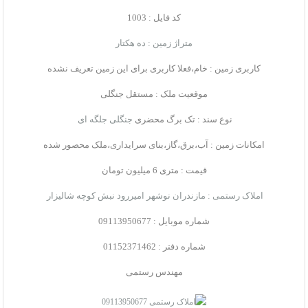
کد فایل : 1003
متراژ زمین : ده هکتار
کاربری زمین : خام،فعلا کاربری برای این زمین تعریف نشده
موقعیت ملک : مستقل جنگلی
نوع سند : تک برگ محضری
جنگلی جلگه ای
امکانات زمین : آب،برق،گاز،بنای سرایداری،ملک محصور شده
قیمت : متری 6 میلیون تومان
املاک رستمی : مازندران نوشهر امیررود نبش کوچه شالیزار
شماره موبایل : 09113950677
شماره دفتر : 01152371462
مهندس رستمی