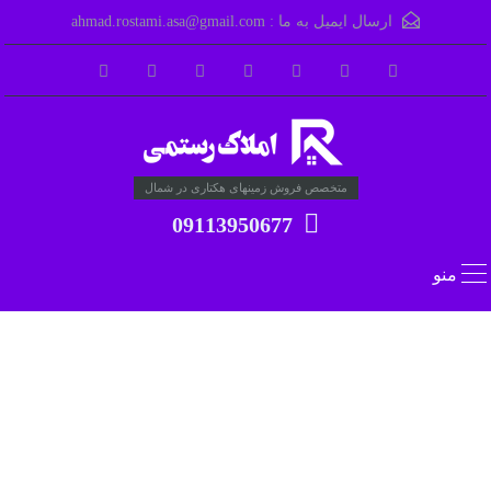
ارسال ایمیل به ما :
ahmad.rostami.asa@gmail.com
متخصص فروش زمینهای هکتاری در شمال
09113950677
منو